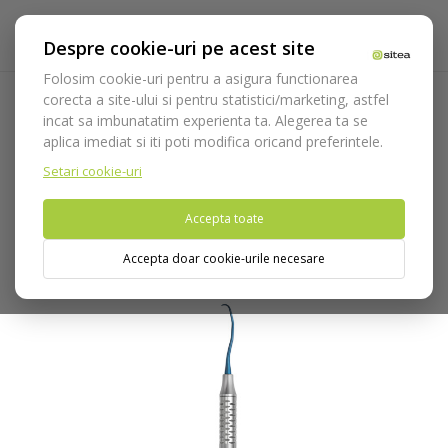
Despre cookie-uri pe acest site
Folosim cookie-uri pentru a asigura functionarea
corecta a site-ului si pentru statistici/marketing, astfel
incat sa imbunatatim experienta ta. Alegerea ta se
Acasa
Instrumentar
Diagnostic, parodontologie si
aplica imediat si iti poti modifica oricand preferintele.
restaurare
Parodontologie
Chiurete/Scalers din Titan
Chiureta parodontala Langer 1/2 cod 626/2Ti.HL8
Setari cookie-uri
Accepta toate
Nu puteti plasa comenzi din tara din care accesati website-ul
(United States).
Accepta doar cookie-urile necesare