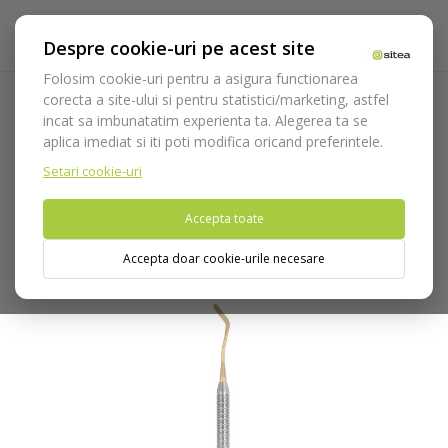
Despre cookie-uri pe acest site
Folosim cookie-uri pentru a asigura functionarea
corecta a site-ului si pentru statistici/marketing, astfel
incat sa imbunatatim experienta ta. Alegerea ta se
Acasa
Instrumentar
Diagnostic, parodontologie si
aplica imediat si iti poti modifica oricand preferintele.
restaurare
Restaurare
Instrumente modelare/compozit
Spatula dubla SS111 cod 507/11T
Setari cookie-uri
Accepta toate
Nu puteti plasa comenzi din tara din care accesati website-ul
(United States).
Accepta doar cookie-urile necesare