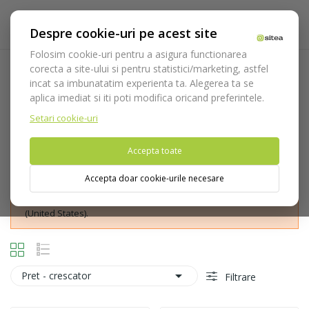
Despre cookie-uri pe acest site
Folosim cookie-uri pentru a asigura functionarea
corecta a site-ului si pentru statistici/marketing, astfel
Canini
incat sa imbunatatim experienta ta. Alegerea ta se
aplica imediat si iti poti modifica oricand preferintele.
Acasa
Instrumentar
Chirurgie si implantologie
Instrumentar extractie
Clesti
Canini
Setari cookie-uri
Accepta toate
Accepta doar cookie-urile necesare
Nu puteti plasa comenzi din tara din care accesati website-ul
(United States).

Pret - crescator
Filtrare